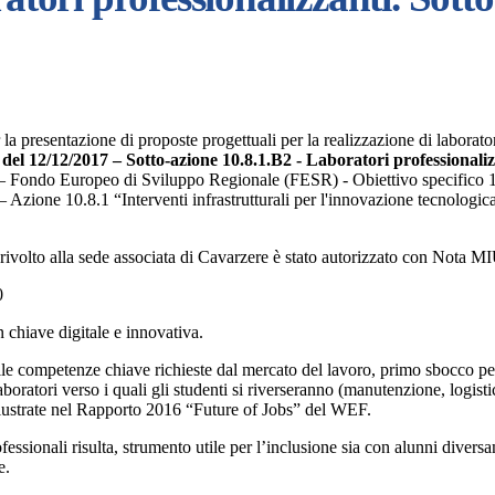
 la presentazione di proposte progettuali per la realizzazione di laborato
 12/12/2017 – Sotto-azione 10.8.1.B2 - Laboratori professionali
ne – Fondo Europeo di Sviluppo Regionale (FESR) - Obiettivo specifico 
– Azione 10.8.1 “Interventi infrastrutturali per l'innovazione tecnologic
rivolto alla sede associata di Cavarzere è stato autorizzato con Not
0
n chiave digitale e innovativa.
le competenze chiave richieste dal mercato del lavoro, primo sbocco per g
boratori verso i quali gli studenti si riverseranno (manutenzione, logistic
ustrate nel Rapporto 2016 “Future of Jobs” del WEF.
e professionali risulta, strumento utile per l’inclusione sia con alunni di
e.