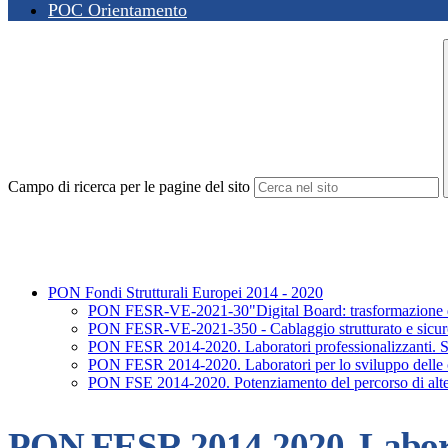
POC Orientamento
Campo di ricerca per le pagine del sito
PON Fondi Strutturali Europei 2014 - 2020
PON FESR-VE-2021-30"Digital Board: trasformazione digi
PON FESR-VE-2021-350 - Cablaggio strutturato e sicuro al
PON FESR 2014-2020. Laboratori professionalizzanti. S
PON FESR 2014-2020. Laboratori per lo sviluppo delle 
PON FSE 2014-2020. Potenziamento del percorso di alte
PON FESR 2014-2020. Laborato