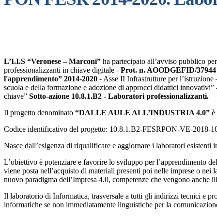
L’I.I.S “Veronese – Marconi”
ha partecipato all’avviso pubblico per
professionalizzanti in chiave digitale -
Prot. n. AOODGEFID/37944 del
l'apprendimento” 2014-2020
- Asse II Infrastrutture per l’istruzio
scuola e della formazione e adozione di approcci didattici innovativi” 
chiave”
Sotto-azione 10.8.1.B2 - Laboratori professionalizzanti.
Il progetto denominato
“DALLE AULE ALL’INDUSTRIA 4.0”
è 
Codice identificativo del progetto: 10.8.1.B2-FESRPON-VE-2018-1
Nasce dall’esigenza di riqualificare e aggiornare i laboratori esistenti i
L’obiettivo è potenziare e favorire lo sviluppo per l’apprendimento del
viene posta nell’acquisto di materiali presenti poi nelle imprese o nei la
nuovo paradigma dell’Impresa 4.0, competenze che vengono anche ill
Il laboratorio di Informatica, trasversale a tutti gli indirizzi tecnici 
informatiche se non immediatamente linguistiche per la comunicazion