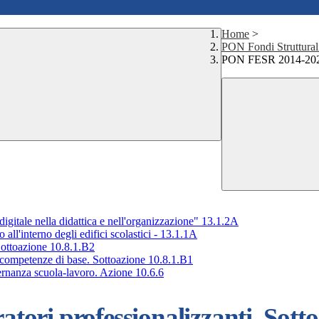
Home
>
PON Fondi Struttural
PON FESR 2014-2020. 
tale nella didattica e nell'organizzazione" 13.1.2A
l'interno degli edifici scolastici - 13.1.1A
ottoazione 10.8.1.B2
competenze di base. Sottoazione 10.8.1.B1
rnanza scuola-lavoro. Azione 10.6.6
ri professionalizzanti. Sotto