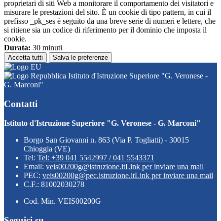
proprietari di siti Web a monitorare il comportamento dei visitatori e
misurare le prestazioni del sito. È un cookie di tipo pattern, in cui il
prefisso _pk_ses è seguito da una breve serie di numeri e lettere, che
si ritiene sia un codice di riferimento per il dominio che imposta il
cookie.
Durata:
30 minuti
Accetta tutti
Salva le preferenze
Istituto d'Istruzione Superiore "G. Veronese -
G. Marconi"
Contatti
Istituto d'Istruzione Superiore "G. Veronese - G. Marconi"
Borgo San Giovanni n. 863 (Via P. Togliatti) - 30015
Chioggia (VE)
Tel:
Tel: +39 041 5542997 / 041 5543371
Email:
veis00200g@istruzione.it
Link per inviare una mail
PEC:
veis00200g@pec.istruzione.it
Link per inviare una mail
C.F.: 81002030278
Cod. Min. VEIS00200G
Seguici su