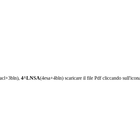
acl+3bln),
4^LNSA
(4esa+4bln)
scaricare il file Pdf cliccando sull'ico