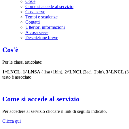
Cos'è
Come si accede al servizio
Cosa serve
Tempi e scadenze
Contatti
Ulteriori informazioni
A cosa serve
Descrizione breve
Cos'è
Per le classi articolate:
1^LNCL, 1^LNSA
( 1sa+1bln),
2^LNCL
(2acl+2bln),
3^LNCL
(3
testo è associato.
Come si accede al servizio
Per accedere al servizio cliccare il link di seguito indicato.
Clicca qui