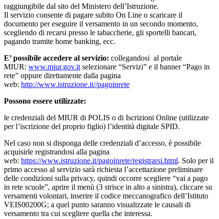
raggiungibile dal sito del Ministero dell’Istruzione.
Il servizio consente di pagare subito On Line o scaricare il
documento per eseguire il versamento in un secondo momento,
scegliendo di recarsi presso le tabaccherie, gli sportelli bancari,
pagando tramite home banking, ecc.
E’ possibile accedere al servizio:
collegandosi al portale
MIUR:
www.miur.gov.it
selezionare “Servizi” e il banner “Pago in
rete” oppure direttamente dalla pagina
web:
http://www.istruzione.it//pagoinrete
Possono essere utilizzate:
le credenziali del MIUR di POLIS o di Iscrizioni Online (utilizzate
per l’iscrizione del proprio figlio) l’identità digitale SPID.
Nel caso non si disponga delle credenziali d’accesso, è possibile
acquisirle registrandosi alla pagina
web:
https://www.istruzione.it/pagoinrete/registrarsi.html
. Solo per il
primo accesso al servizio sarà richiesta l’accettazione preliminare
delle condizioni sulla privacy, quindi occorre scegliere “vai a pago
in rete scuole”, aprire il menù (3 strisce in alto a sinistra), cliccare su
versamenti volontari, inserire il codice meccanografico dell’Istituto
VEIS00200G; a quel punto saranno visualizzate le causali di
versamento tra cui scegliere quella che interessa.