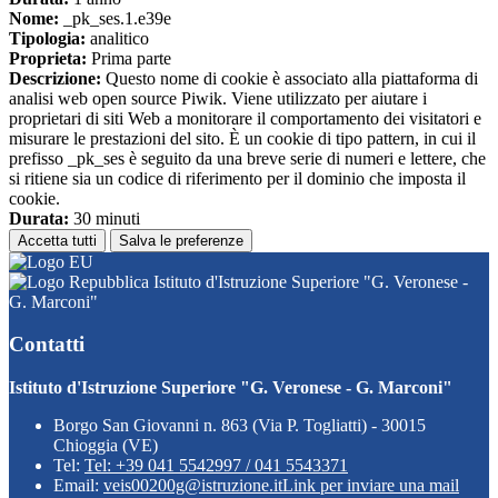
Nome:
_pk_ses.1.e39e
Tipologia:
analitico
Proprieta:
Prima parte
Descrizione:
Questo nome di cookie è associato alla piattaforma di
analisi web open source Piwik. Viene utilizzato per aiutare i
proprietari di siti Web a monitorare il comportamento dei visitatori e
misurare le prestazioni del sito. È un cookie di tipo pattern, in cui il
prefisso _pk_ses è seguito da una breve serie di numeri e lettere, che
si ritiene sia un codice di riferimento per il dominio che imposta il
cookie.
Durata:
30 minuti
Accetta tutti
Salva le preferenze
Istituto d'Istruzione Superiore "G. Veronese -
G. Marconi"
Contatti
Istituto d'Istruzione Superiore "G. Veronese - G. Marconi"
Borgo San Giovanni n. 863 (Via P. Togliatti) - 30015
Chioggia (VE)
Tel:
Tel: +39 041 5542997 / 041 5543371
Email:
veis00200g@istruzione.it
Link per inviare una mail