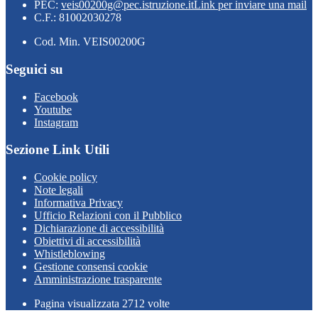
PEC:
veis00200g@pec.istruzione.it
Link per inviare una mail
C.F.: 81002030278
Cod. Min. VEIS00200G
Seguici su
Facebook
Youtube
Instagram
Sezione Link Utili
Cookie policy
Note legali
Informativa Privacy
Ufficio Relazioni con il Pubblico
Dichiarazione di accessibilità
Obiettivi di accessibilità
Whistleblowing
Gestione consensi cookie
Amministrazione trasparente
Pagina visualizzata
2712
volte