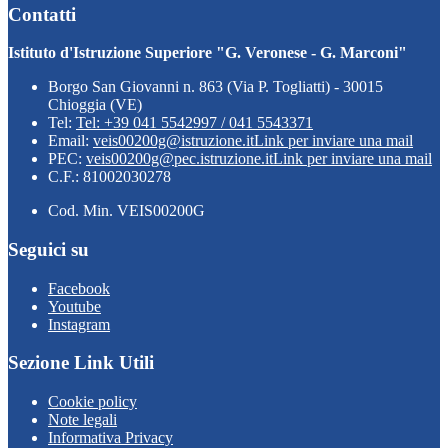
Contatti
Istituto d'Istruzione Superiore "G. Veronese - G. Marconi"
Borgo San Giovanni n. 863 (Via P. Togliatti) - 30015
Chioggia (VE)
Tel:
Tel: +39 041 5542997 / 041 5543371
Email:
veis00200g@istruzione.it
Link per inviare una mail
PEC:
veis00200g@pec.istruzione.it
Link per inviare una mail
C.F.: 81002030278
Cod. Min. VEIS00200G
Seguici su
Facebook
Youtube
Instagram
Sezione Link Utili
Cookie policy
Note legali
Informativa Privacy