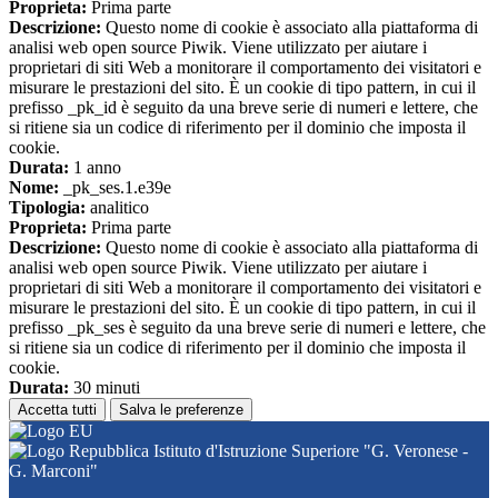
Proprieta:
Prima parte
Descrizione:
Questo nome di cookie è associato alla piattaforma di
analisi web open source Piwik. Viene utilizzato per aiutare i
proprietari di siti Web a monitorare il comportamento dei visitatori e
misurare le prestazioni del sito. È un cookie di tipo pattern, in cui il
prefisso _pk_id è seguito da una breve serie di numeri e lettere, che
si ritiene sia un codice di riferimento per il dominio che imposta il
cookie.
Durata:
1 anno
Nome:
_pk_ses.1.e39e
Tipologia:
analitico
Proprieta:
Prima parte
Descrizione:
Questo nome di cookie è associato alla piattaforma di
analisi web open source Piwik. Viene utilizzato per aiutare i
proprietari di siti Web a monitorare il comportamento dei visitatori e
misurare le prestazioni del sito. È un cookie di tipo pattern, in cui il
prefisso _pk_ses è seguito da una breve serie di numeri e lettere, che
si ritiene sia un codice di riferimento per il dominio che imposta il
cookie.
Durata:
30 minuti
Accetta tutti
Salva le preferenze
Istituto d'Istruzione Superiore "G. Veronese -
G. Marconi"