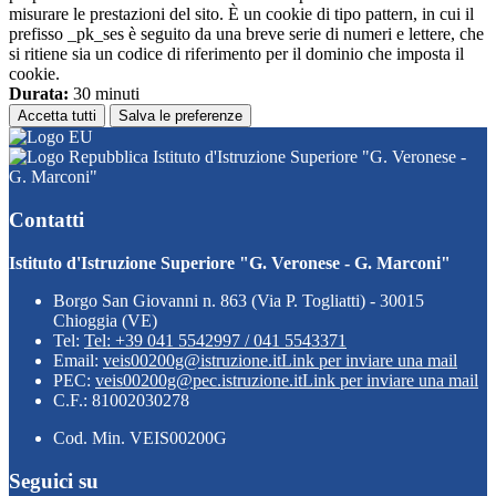
misurare le prestazioni del sito. È un cookie di tipo pattern, in cui il
prefisso _pk_ses è seguito da una breve serie di numeri e lettere, che
si ritiene sia un codice di riferimento per il dominio che imposta il
cookie.
Durata:
30 minuti
Accetta tutti
Salva le preferenze
Istituto d'Istruzione Superiore "G. Veronese -
G. Marconi"
Contatti
Istituto d'Istruzione Superiore "G. Veronese - G. Marconi"
Borgo San Giovanni n. 863 (Via P. Togliatti) - 30015
Chioggia (VE)
Tel:
Tel: +39 041 5542997 / 041 5543371
Email:
veis00200g@istruzione.it
Link per inviare una mail
PEC:
veis00200g@pec.istruzione.it
Link per inviare una mail
C.F.: 81002030278
Cod. Min. VEIS00200G
Seguici su