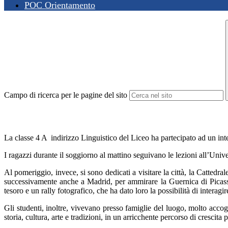
POC Orientamento
Campo di ricerca per le pagine del sito
La classe 4 A indirizzo Linguistico del Liceo ha partecipato ad un int
I ragazzi durante il soggiorno al mattino seguivano le lezioni all’Univer
Al pomeriggio, invece, si sono dedicati a visitare la città, la Cattedr
successivamente anche a Madrid, per ammirare la Guernica di Picass
tesoro e un rally fotografico, che ha dato loro la possibilità di interag
Gli studenti, inoltre, vivevano presso famiglie del luogo, molto accog
storia, cultura, arte e tradizioni, in un arricchente percorso di crescit