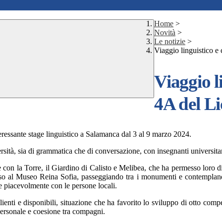
Home
>
Novità
>
Le notizie
>
Viaggio linguistico e
Viaggio li
4A del L
eressante stage linguistico a Salamanca dal 3 al 9 marzo 2024.
sità, sia di grammatica che di conversazione, con insegnanti universitari 
ale con la Torre, il Giardino di Calisto e Melibea, che ha permesso loro 
o al Museo Reina Sofia, passeggiando tra i monumenti e contemplando
ire piacevolmente con le persone locali.
lienti e disponibili, situazione che ha favorito lo sviluppo di otto comp
a personale e coesione tra compagni.