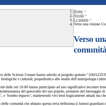
Home
>
Novità
>
Le notizie
>
Verso una visione Uni
Verso una
comunità
e Scienze Umane hanno aderito al progetto gratuito “AMAZZONIA, con
à biologiche e culturali, propedeutico allo studio dell’antropologia cult
udenti dalle ore 10.00 hanno partecipato ad uno significativo incontro ten
imonianza del genocidio del suo popolo, portatore del messaggio di pace
as’, e ‘bombo leguero’, mantenendo vivi temi tragicamente attuali ma ch
 delle comunità che abitano questa terra bellissima (i famosi guardiani de