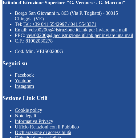
Istituto d'Istruzione Superiore "G. Veronese - G. Marconi"
Borgo San Giovanni n. 863 (Via P. Togliatti) - 30015
Chioggia (VE)
Tel:
Tel: +39 041 5542997 / 041 5543371
Email:
veis00200g@istruzione.it
Link per inviare una mail
PEC:
veis00200g@pec.istruzione.it
Link per inviare una mail
C.F.: 81002030278
Cod. Min. VEIS00200G
Seguici su
Facebook
Youtube
Instagram
Sezione Link Utili
Cookie policy
Note legali
Informativa Privacy
Ufficio Relazioni con il Pubblico
Dichiarazione di accessibilità
Obiettivi di accessibilità