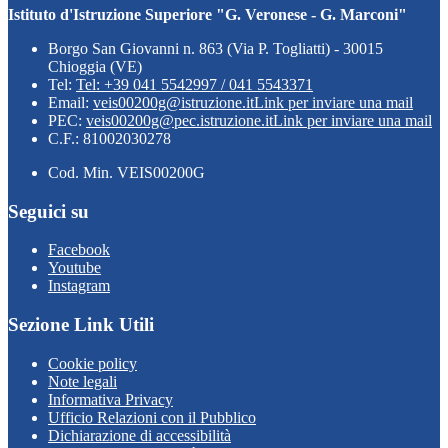
Istituto d'Istruzione Superiore "G. Veronese - G. Marconi"
Borgo San Giovanni n. 863 (Via P. Togliatti) - 30015
Chioggia (VE)
Tel:
Tel: +39 041 5542997 / 041 5543371
Email:
veis00200g@istruzione.it
Link per inviare una mail
PEC:
veis00200g@pec.istruzione.it
Link per inviare una mail
C.F.: 81002030278
Cod. Min. VEIS00200G
Seguici su
Facebook
Youtube
Instagram
Sezione Link Utili
Cookie policy
Note legali
Informativa Privacy
Ufficio Relazioni con il Pubblico
Dichiarazione di accessibilità