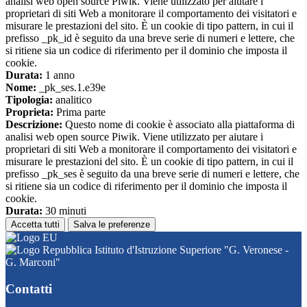
analisi web open source Piwik. Viene utilizzato per aiutare i
proprietari di siti Web a monitorare il comportamento dei visitatori e
misurare le prestazioni del sito. È un cookie di tipo pattern, in cui il
prefisso _pk_id è seguito da una breve serie di numeri e lettere, che
si ritiene sia un codice di riferimento per il dominio che imposta il
cookie.
Durata:
1 anno
Nome:
_pk_ses.1.e39e
Tipologia:
analitico
Proprieta:
Prima parte
Descrizione:
Questo nome di cookie è associato alla piattaforma di
analisi web open source Piwik. Viene utilizzato per aiutare i
proprietari di siti Web a monitorare il comportamento dei visitatori e
misurare le prestazioni del sito. È un cookie di tipo pattern, in cui il
prefisso _pk_ses è seguito da una breve serie di numeri e lettere, che
si ritiene sia un codice di riferimento per il dominio che imposta il
cookie.
Durata:
30 minuti
Accetta tutti
Salva le preferenze
Istituto d'Istruzione Superiore "G. Veronese -
G. Marconi"
Contatti