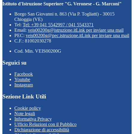
Istituto d'Istruzione Superiore "G. Veronese - G. Marconi"
Borgo San Giovanni n. 863 (Via P. Togliatti) - 30015
Chioggia (VE)
Tel:
Tel: +39 041 5542997 / 041 5543371
Email:
veis00200g@istruzione.it
Link per inviare una mail
PEC:
veis00200g@pec.istruzione.it
Link per inviare una mail
C.F.: 81002030278
Cod. Min. VEIS00200G
Seguici su
Facebook
Youtube
Instagram
Sezione Link Utili
Cookie policy
Note legali
Informativa Privacy
Ufficio Relazioni con il Pubblico
Dichiarazione di accessibilità