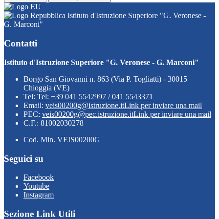
Istituto d'Istruzione Superiore "G. Veronese -
G. Marconi"
Contatti
Istituto d'Istruzione Superiore "G. Veronese - G. Marconi"
Borgo San Giovanni n. 863 (Via P. Togliatti) - 30015
Chioggia (VE)
Tel:
Tel: +39 041 5542997 / 041 5543371
Email:
veis00200g@istruzione.it
Link per inviare una mail
PEC:
veis00200g@pec.istruzione.it
Link per inviare una mail
C.F.: 81002030278
Cod. Min. VEIS00200G
Seguici su
Facebook
Youtube
Instagram
Sezione Link Utili