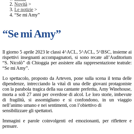
Novità
>
Le notizie
>
“Se mi Amy”
“Se mi Amy”
Il giorno 5 aprile 2023 le classi 4^ACL, 5^ACL, 5^BSC, insieme ai
rispettivi insegnanti accompagnatori, si sono recate all’Auditorium
“S. Nicolò” di Chioggia per assistere alla rappresentazione teatrale:
“Se mi Amy”.
Lo spettacolo, proposto da Arteven, pone sulla scena il tema delle
dipendenze, intrecciando la vitaì di una delle giovani protagoniste
con la parabola tragica della sua cantante preferita, Amy Winehouse,
morta a soli 27 anni per overdose di alcol. Le loro storie, imbevute
di fragilità, si assomigliano e si confondono, in un viaggio
nell’animo umano e nei sentimenti, con l’obiettivo di
sensibilizzare gli spettatori.
Immagini e parole coinvolgenti ed emozionanti, per riflettere e
pensare.