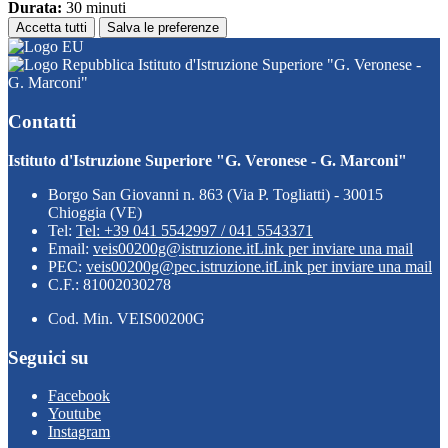
Durata:
30 minuti
Accetta tutti
Salva le preferenze
Istituto d'Istruzione Superiore "G. Veronese -
G. Marconi"
Contatti
Istituto d'Istruzione Superiore "G. Veronese - G. Marconi"
Borgo San Giovanni n. 863 (Via P. Togliatti) - 30015
Chioggia (VE)
Tel:
Tel: +39 041 5542997 / 041 5543371
Email:
veis00200g@istruzione.it
Link per inviare una mail
PEC:
veis00200g@pec.istruzione.it
Link per inviare una mail
C.F.: 81002030278
Cod. Min. VEIS00200G
Seguici su
Facebook
Youtube
Instagram