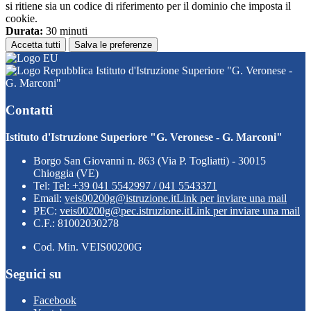
si ritiene sia un codice di riferimento per il dominio che imposta il
cookie.
Durata:
30 minuti
Accetta tutti
Salva le preferenze
Istituto d'Istruzione Superiore "G. Veronese -
G. Marconi"
Contatti
Istituto d'Istruzione Superiore "G. Veronese - G. Marconi"
Borgo San Giovanni n. 863 (Via P. Togliatti) - 30015
Chioggia (VE)
Tel:
Tel: +39 041 5542997 / 041 5543371
Email:
veis00200g@istruzione.it
Link per inviare una mail
PEC:
veis00200g@pec.istruzione.it
Link per inviare una mail
C.F.: 81002030278
Cod. Min. VEIS00200G
Seguici su
Facebook