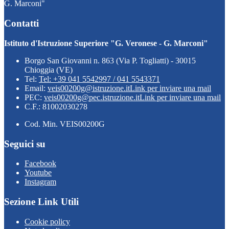
G. Marconi"
Contatti
Istituto d'Istruzione Superiore "G. Veronese - G. Marconi"
Borgo San Giovanni n. 863 (Via P. Togliatti) - 30015
Chioggia (VE)
Tel:
Tel: +39 041 5542997 / 041 5543371
Email:
veis00200g@istruzione.it
Link per inviare una mail
PEC:
veis00200g@pec.istruzione.it
Link per inviare una mail
C.F.: 81002030278
Cod. Min. VEIS00200G
Seguici su
Facebook
Youtube
Instagram
Sezione Link Utili
Cookie policy