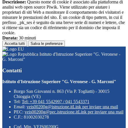
Descrizione:
Questo nome di cookie è associato alla piattaforma di
analisi web open source Piwik. Viene utilizzato per aiutare i
proprietari di siti Web a monitorare il comportamento dei visitatori e
misurare le prestazioni del sito. È un cookie di tipo pattern, in cui il
prefisso _pk_ses è seguito da una breve serie di numeri e lettere, che
si ritiene sia un codice di riferimento per il dominio che imposta il
cookie.
Durata:
30 minuti
Accetta tutti
Salva le preferenze
Istituto d'Istruzione Superiore "G. Veronese -
G. Marconi"
Contatti
Istituto d'Istruzione Superiore "G. Veronese - G. Marconi"
Borgo San Giovanni n. 863 (Via P. Togliatti) - 30015
Chioggia (VE)
Tel:
Tel: +39 041 5542997 / 041 5543371
Email:
veis00200g@istruzione.it
Link per inviare una mail
PEC:
veis00200g@pec.istruzione.it
Link per inviare una mail
C.F.: 81002030278
Cod. Min. VEIS00200G