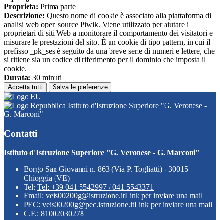
Proprieta:
Prima parte
Descrizione:
Questo nome di cookie è associato alla piattaforma di
analisi web open source Piwik. Viene utilizzato per aiutare i
proprietari di siti Web a monitorare il comportamento dei visitatori e
misurare le prestazioni del sito. È un cookie di tipo pattern, in cui il
prefisso _pk_ses è seguito da una breve serie di numeri e lettere, che
si ritiene sia un codice di riferimento per il dominio che imposta il
cookie.
Durata:
30 minuti
Accetta tutti
Salva le preferenze
Istituto d'Istruzione Superiore "G. Veronese -
G. Marconi"
Contatti
Istituto d'Istruzione Superiore "G. Veronese - G. Marconi"
Borgo San Giovanni n. 863 (Via P. Togliatti) - 30015
Chioggia (VE)
Tel:
Tel: +39 041 5542997 / 041 5543371
Email:
veis00200g@istruzione.it
Link per inviare una mail
PEC:
veis00200g@pec.istruzione.it
Link per inviare una mail
C.F.: 81002030278