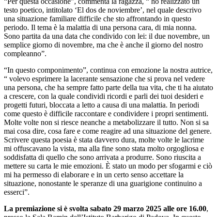
“Per questa occasione”, commenta la ragazza, “ ho realizzato un
testo poetico, intitolato ‘El dos de noviembre’, nel quale descrivo
una situazione familiare difficile che sto affrontando in questo
periodo. Il tema è la malattia di una persona cara, di mia nonna.
Sono partita da una data che condivido con lei: il due novembre, un
semplice giorno di novembre, ma che è anche il giorno del nostro
compleanno”.
“In questo componimento”, continua con emozione la nostra autrice,
“ volevo esprimere la lacerante sensazione che si prova nel vedere
una persona, che ha sempre fatto parte della tua vita, che ti ha aiutato
a crescere, con la quale condividi ricordi e parli dei tuoi desideri e
progetti futuri, bloccata a letto a causa di una malattia. In periodi
come questo è difficile raccontare e condividere i propri sentimenti.
Molte volte non si riesce neanche a metabolizzare il tutto. Non si sa
mai cosa dire, cosa fare e come reagire ad una situazione del genere.
Scrivere questa poesia è stata davvero dura, molte volte le lacrime
mi offuscavano la vista, ma alla fine sono stata molto orgogliosa e
soddisfatta di quello che sono arrivata a produrre. Sono riuscita a
mettere su carta le mie emozioni. È stato un modo per sfogarmi e ciò
mi ha permesso di elaborare e in un certo senso accettare la
situazione, nonostante le speranze di una guarigione continuino a
esserci”.
La premiazione si è svolta sabato 29 marzo 2025 alle ore 16.00
,