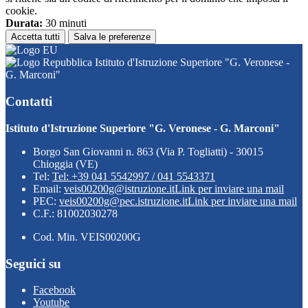
cookie.
Durata:
30 minuti
Accetta tutti
Salva le preferenze
Istituto d'Istruzione Superiore "G. Veronese -
G. Marconi"
Contatti
Istituto d'Istruzione Superiore "G. Veronese - G. Marconi"
Borgo San Giovanni n. 863 (Via P. Togliatti) - 30015
Chioggia (VE)
Tel:
Tel: +39 041 5542997 / 041 5543371
Email:
veis00200g@istruzione.it
Link per inviare una mail
PEC:
veis00200g@pec.istruzione.it
Link per inviare una mail
C.F.: 81002030278
Cod. Min. VEIS00200G
Seguici su
Facebook
Youtube