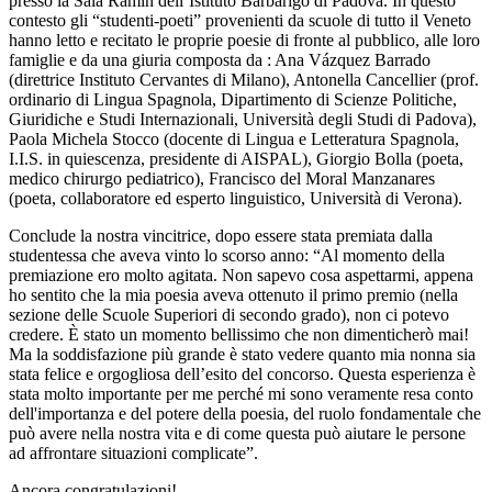
presso la Sala Ramin dell’Istituto Barbarigo di Padova. In questo
contesto gli “studenti-poeti” provenienti da scuole di tutto il Veneto
hanno letto e recitato le proprie poesie di fronte al pubblico, alle loro
famiglie e da una giuria composta da : Ana Vázquez Barrado
(direttrice Instituto Cervantes di Milano), Antonella Cancellier (prof.
ordinario di Lingua Spagnola, Dipartimento di Scienze Politiche,
Giuridiche e Studi Internazionali, Università degli Studi di Padova),
Paola Michela Stocco (docente di Lingua e Letteratura Spagnola,
I.I.S. in quiescenza, presidente di AISPAL), Giorgio Bolla (poeta,
medico chirurgo pediatrico), Francisco del Moral Manzanares
(poeta, collaboratore ed esperto linguistico, Università di Verona).
Conclude la nostra vincitrice, dopo essere stata premiata dalla
studentessa che aveva vinto lo scorso anno: “Al momento della
premiazione ero molto agitata. Non sapevo cosa aspettarmi, appena
ho sentito che la mia poesia aveva ottenuto il primo premio (nella
sezione delle Scuole Superiori di secondo grado), non ci potevo
credere. È stato un momento bellissimo che non dimenticherò mai!
Ma la soddisfazione più grande è stato vedere quanto mia nonna sia
stata felice e orgogliosa dell’esito del concorso. Questa esperienza è
stata molto importante per me perché mi sono veramente resa conto
dell'importanza e del potere della poesia, del ruolo fondamentale che
può avere nella nostra vita e di come questa può aiutare le persone
ad affrontare situazioni complicate”.
Ancora congratulazioni!