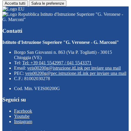
Accetta tutti
Salva le preferenze
Istituto d'Istruzione Superiore "G. Veronese -
G. Marconi"
Contatti
Istituto d'Istruzione Superiore "G. Veronese - G. Marconi"
Borgo San Giovanni n. 863 (Via P. Togliatti) - 30015
Chioggia (VE)
Tel:
Tel: +39 041 5542997 / 041 5543371
Email:
veis00200g@istruzione.it
Link per inviare una mail
PEC:
veis00200g@pec.istruzione.it
Link per inviare una mail
C.F.: 81002030278
Cod. Min. VEIS00200G
Seguici su
Facebook
Youtube
Instagram