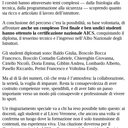
I corsisti hanno attraversato temi complessi — dalla fisiologia alla
tecnica, dalla programmazione alla sicurezza — scoprendo quanto
sia ricco e articolato il lavoro dell’istruttore.
A conclusione del percorso c’era la possibilità, su base volontaria, di
affrontare
anche un complesso Test finale e ben undici studenti
hanno ottenuto la certificazione nazionale AICS
, conquistando il
diploma, il tesserino tecnico e l’ingresso nell’Albo Nazionale degli
Istruttori.
Gli studenti diplomati sono: Baldo Giulia, Boscolo Bocca
Francesco, Boscolo Contadin Gabriele, Chiereghin Giovanna,
Ciriello Nicolò, Doria Emma, Gibbin Andrea, Lombardo Alberto,
Pasello Riccardo, Perini Francesco e Voltolina Emily.
Ma al di là dei numeri, ciò che resta è l’atmosfera: la collaborazione,
la serietà, la voglia di imparare. Resta la consapevolezza di aver
costruito competenze vere, spendibili, e di aver fatto un passo
importante verso un modo più consapevole e professionale di vivere
lo sport.
Un ringraziamento speciale va a chi ha reso possibile tutto questo: ai
docenti, agli studenti e al Liceo Veronese, che ancora una volta si
conferma un luogo dove la formazione non è solo trasmissione di
contenuti, ma esperienza viva. Una citazione doverosa per il