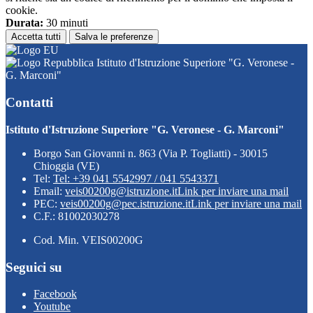
cookie.
Durata:
30 minuti
Accetta tutti
Salva le preferenze
Istituto d'Istruzione Superiore "G. Veronese -
G. Marconi"
Contatti
Istituto d'Istruzione Superiore "G. Veronese - G. Marconi"
Borgo San Giovanni n. 863 (Via P. Togliatti) - 30015
Chioggia (VE)
Tel:
Tel: +39 041 5542997 / 041 5543371
Email:
veis00200g@istruzione.it
Link per inviare una mail
PEC:
veis00200g@pec.istruzione.it
Link per inviare una mail
C.F.: 81002030278
Cod. Min. VEIS00200G
Seguici su
Facebook
Youtube