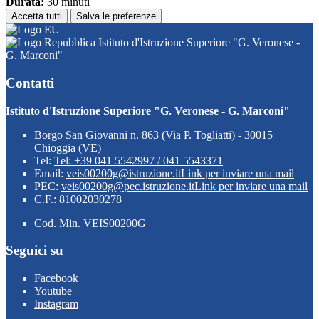
Durata:
30 minuti
Accetta tutti
Salva le preferenze
Istituto d'Istruzione Superiore "G. Veronese -
G. Marconi"
Contatti
Istituto d'Istruzione Superiore "G. Veronese - G. Marconi"
Borgo San Giovanni n. 863 (Via P. Togliatti) - 30015
Chioggia (VE)
Tel:
Tel: +39 041 5542997 / 041 5543371
Email:
veis00200g@istruzione.it
Link per inviare una mail
PEC:
veis00200g@pec.istruzione.it
Link per inviare una mail
C.F.: 81002030278
Cod. Min. VEIS00200G
Seguici su
Facebook
Youtube
Instagram