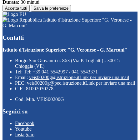
Durata:
30 minuti
Accetta tutti
Salva le preferenze
Istituto d'Istruzione Superiore "G. Veronese -
G. Marconi"
Contatti
Istituto d'Istruzione Superiore "G. Veronese - G. Marconi"
Borgo San Giovanni n. 863 (Via P. Togliatti) - 30015
Chioggia (VE)
Tel:
Tel: +39 041 5542997 / 041 5543371
Email:
veis00200g@istruzione.it
Link per inviare una mail
PEC:
veis00200g@pec.istruzione.it
Link per inviare una mail
C.F.: 81002030278
Cod. Min. VEIS00200G
Seguici su
Facebook
Youtube
Instagram