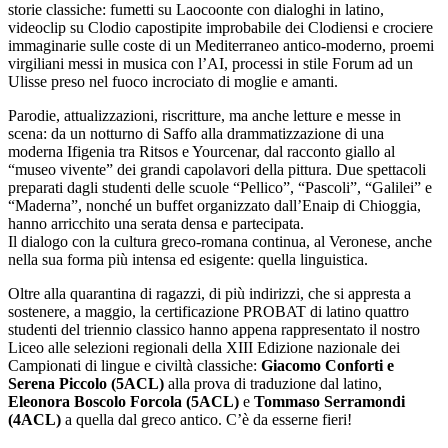
storie classiche: fumetti su Laocoonte con dialoghi in latino,
videoclip su Clodio capostipite improbabile dei Clodiensi e crociere
immaginarie sulle coste di un Mediterraneo antico-moderno, proemi
virgiliani messi in musica con l’AI, processi in stile Forum ad un
Ulisse preso nel fuoco incrociato di moglie e amanti.
Parodie, attualizzazioni, riscritture, ma anche letture e messe in
scena: da un notturno di Saffo alla drammatizzazione di una
moderna Ifigenia tra Ritsos e Yourcenar, dal racconto giallo al
“museo vivente” dei grandi capolavori della pittura. Due spettacoli
preparati dagli studenti delle scuole “Pellico”, “Pascoli”, “Galilei” e
“Maderna”, nonché un buffet organizzato dall’Enaip di Chioggia,
hanno arricchito una serata densa e partecipata.
Il dialogo con la cultura greco-romana continua, al Veronese, anche
nella sua forma più intensa ed esigente: quella linguistica.
Oltre alla quarantina di ragazzi, di più indirizzi, che si appresta a
sostenere, a maggio, la certificazione PROBAT di latino quattro
studenti del triennio classico hanno appena rappresentato il nostro
Liceo alle selezioni regionali della XIII Edizione nazionale dei
Campionati di lingue e civiltà classiche:
Giacomo Conforti e
Serena Piccolo (5ACL)
alla prova di traduzione dal latino,
Eleonora Boscolo Forcola (5ACL)
e
Tommaso Serramondi
(4ACL)
a quella dal greco antico. C’è da esserne fieri!