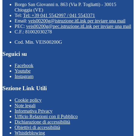
Borgo San Giovanni n. 863 (Via P. Togliatti) - 30015
Chioggia (VE)
Tel:
Tel: +39 041 5542997 / 041 5543371
Email:
veis00200g@istruzione.it
Link per inviare una mail
PEC:
veis00200g@pec.istruzione.it
Link per inviare una mail
C.F.: 81002030278
Cod. Min. VEIS00200G
Seguici su
Facebook
Youtube
Instagram
Sezione Link Utili
Cookie policy
Note legali
Informativa Privacy
Ufficio Relazioni con il Pubblico
Dichiarazione di accessibilità
Obiettivi di accessibilità
Whistleblowing