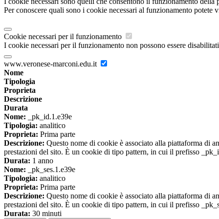
I cookie necessari sono quelli che consentono il funzionamento della pi
Per conoscere quali sono i cookie necessari al funzionamento potete v
Cookie necessari per il funzionamento
I cookie necessari per il funzionamento non possono essere disabilitati.
www.veronese-marconi.edu.it
Nome
Tipologia
Proprieta
Descrizione
Durata
Nome:
_pk_id.1.e39e
Tipologia:
analitico
Proprieta:
Prima parte
Descrizione:
Questo nome di cookie è associato alla piattaforma di ana
prestazioni del sito. È un cookie di tipo pattern, in cui il prefisso _pk
Durata:
1 anno
Nome:
_pk_ses.1.e39e
Tipologia:
analitico
Proprieta:
Prima parte
Descrizione:
Questo nome di cookie è associato alla piattaforma di ana
prestazioni del sito. È un cookie di tipo pattern, in cui il prefisso _pk
Durata:
30 minuti