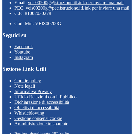
Email:
veis00200g@istruzione.it
Link per inviare una mail
PEC:
veis00200g@pec.istruzione.it
Link per inviare una mail
C.F.: 81002030278
Cod. Min. VEIS00200G
Seguici su
Facebook
Youtube
Instagram
Sezione Link Utili
Cookie policy
Note legali
Informativa Privacy
Ufficio Relazioni con il Pubblico
Dichiarazione di accessibilità
Obiettivi di accessibilità
Whistleblowing
Gestione consensi cookie
Amministrazione trasparente
Pagina visualizzata
352
volte