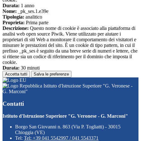
Durata:
1 anno
Nome:
_pk_ses.1.e39e
Tipologia:
analitico
Proprieta:
Prima parte
Descrizione:
Questo nome di cookie è associato alla piattaforma di
analisi web open source Piwik. Viene utilizzato per aiutare i
proprietari di siti Web a monitorare il comportamento dei visitatori e
misurare le prestazioni del sito. È un cookie di tipo pattern, in cui il
prefisso _pk_ses è seguito da una breve serie di numeri e lettere, che
si ritiene sia un codice di riferimento per il dominio che imposta il
cookie.
Durata:
30 minuti
Accetta tutti
Salva le preferenze
Istituto d'Istruzione Superiore "G. Veronese -
G. Marconi"
Contatti
Istituto d'Istruzione Superiore "G. Veronese - G. Marconi"
Borgo San Giovanni n. 863 (Via P. Togliatti) - 30015
Chioggia (VE)
Tel:
Tel: +39 041 5542997 / 041 5543371