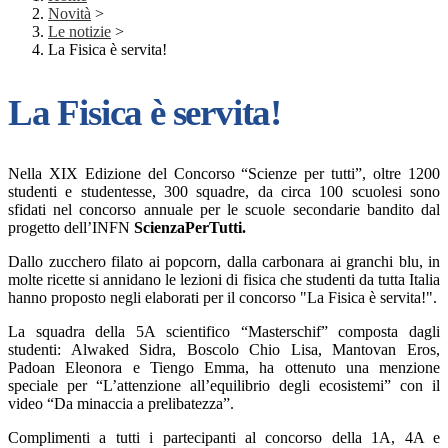
Novità
>
Le notizie
>
La Fisica è servita!
La Fisica è servita!
Nella XIX Edizione del Concorso “Scienze per tutti”, oltre 1200
studenti e studentesse, 300 squadre, da circa 100 scuolesi sono
sfidati nel concorso annuale per le scuole secondarie bandito dal
progetto dell’INFN
ScienzaPerTutti.
Dallo zucchero filato ai popcorn, dalla carbonara ai granchi blu, in
molte ricette si annidano le lezioni di fisica che studenti da tutta Italia
hanno proposto negli elaborati per il concorso "La Fisica è servita!".
La squadra della 5A scientifico “Masterschif” composta dagli
studenti: Alwaked Sidra, Boscolo Chio Lisa, Mantovan Eros,
Padoan Eleonora e Tiengo Emma, ha ottenuto una menzione
speciale per “L’attenzione all’equilibrio degli ecosistemi” con il
video “Da minaccia a prelibatezza”.
Complimenti a tutti i partecipanti al concorso della 1A, 4A e