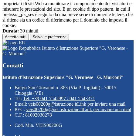
proprietari di siti Web a monitorare il comportamento dei visitatori e
misurare le prestazioni del sito. È un cookie di tipo pattern, in cui il
prefisso _pk_ses è seguito da una breve serie di numeri e lettere, che
si ritiene sia un codice di riferimento per il dominio che imposta il
cookie.
Durata:
30 minuti
Accetta tutti
Salva le preferenze
Istituto d'Istruzione Superiore "G. Veronese -
G. Marconi"
Contatti
Istituto d'Istruzione Superiore "G. Veronese - G. Marconi"
Borgo San Giovanni n. 863 (Via P. Togliatti) - 30015
Chioggia (VE)
Tel:
Tel: +39 041 5542997 / 041 5543371
Email:
veis00200g@istruzione.it
Link per inviare una mail
PEC:
veis00200g@pec.istruzione.it
Link per inviare una mail
C.F.: 81002030278
Cod. Min. VEIS00200G