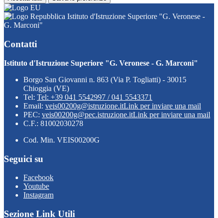
Istituto d'Istruzione Superiore "G. Veronese -
G. Marconi"
Contatti
Istituto d'Istruzione Superiore "G. Veronese - G. Marconi"
Borgo San Giovanni n. 863 (Via P. Togliatti) - 30015
Chioggia (VE)
Tel:
Tel: +39 041 5542997 / 041 5543371
Email:
veis00200g@istruzione.it
Link per inviare una mail
PEC:
veis00200g@pec.istruzione.it
Link per inviare una mail
C.F.: 81002030278
Cod. Min. VEIS00200G
Seguici su
Facebook
Youtube
Instagram
Sezione Link Utili