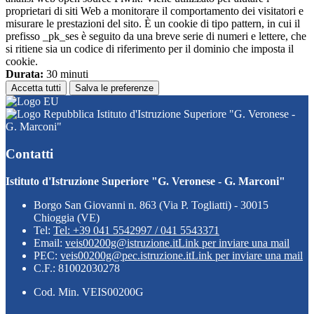
proprietari di siti Web a monitorare il comportamento dei visitatori e
misurare le prestazioni del sito. È un cookie di tipo pattern, in cui il
prefisso _pk_ses è seguito da una breve serie di numeri e lettere, che
si ritiene sia un codice di riferimento per il dominio che imposta il
cookie.
Durata:
30 minuti
Accetta tutti
Salva le preferenze
Istituto d'Istruzione Superiore "G. Veronese -
G. Marconi"
Contatti
Istituto d'Istruzione Superiore "G. Veronese - G. Marconi"
Borgo San Giovanni n. 863 (Via P. Togliatti) - 30015
Chioggia (VE)
Tel:
Tel: +39 041 5542997 / 041 5543371
Email:
veis00200g@istruzione.it
Link per inviare una mail
PEC:
veis00200g@pec.istruzione.it
Link per inviare una mail
C.F.: 81002030278
Cod. Min. VEIS00200G