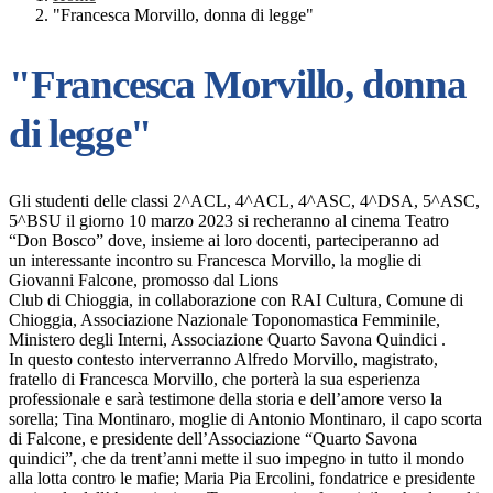
"Francesca Morvillo, donna di legge"
"Francesca Morvillo, donna
di legge"
Gli studenti delle classi 2^ACL, 4^ACL, 4^ASC, 4^DSA, 5^ASC,
5^BSU il giorno 10 marzo 2023 si recheranno al cinema Teatro
“Don Bosco” dove, insieme ai loro docenti, parteciperanno ad
un interessante incontro su Francesca Morvillo, la moglie di
Giovanni Falcone, promosso dal Lions
Club di Chioggia, in collaborazione con RAI Cultura, Comune di
Chioggia, Associazione Nazionale Toponomastica Femminile,
Ministero degli Interni, Associazione Quarto Savona Quindici .
In questo contesto interverranno Alfredo Morvillo, magistrato,
fratello di Francesca Morvillo, che porterà la sua esperienza
professionale e sarà testimone della storia e dell’amore verso la
sorella; Tina Montinaro, moglie di Antonio Montinaro, il capo scorta
di Falcone, e presidente dell’Associazione “Quarto Savona
quindici”, che da trent’anni mette il suo impegno in tutto il mondo
alla lotta contro le mafie; Maria Pia Ercolini, fondatrice e presidente