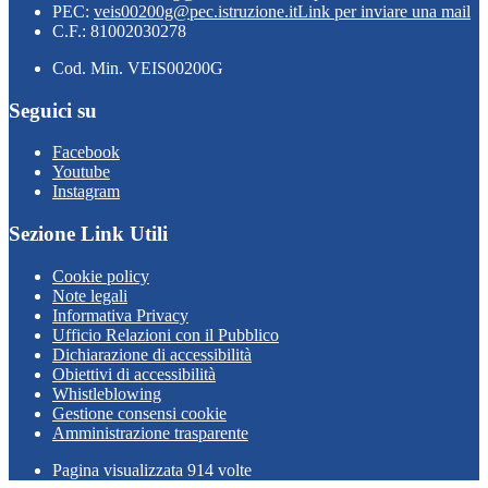
PEC:
veis00200g@pec.istruzione.it
Link per inviare una mail
C.F.: 81002030278
Cod. Min. VEIS00200G
Seguici su
Facebook
Youtube
Instagram
Sezione Link Utili
Cookie policy
Note legali
Informativa Privacy
Ufficio Relazioni con il Pubblico
Dichiarazione di accessibilità
Obiettivi di accessibilità
Whistleblowing
Gestione consensi cookie
Amministrazione trasparente
Pagina visualizzata
914
volte