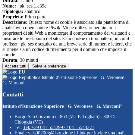
Durata:
1 anno
Nome:
_pk_ses.1.e39e
Tipologia:
analitico
Proprieta:
Prima parte
Descrizione:
Questo nome di cookie è associato alla piattaforma di
analisi web open source Piwik. Viene utilizzato per aiutare i
proprietari di siti Web a monitorare il comportamento dei visitatori e
misurare le prestazioni del sito. È un cookie di tipo pattern, in cui il
prefisso _pk_ses è seguito da una breve serie di numeri e lettere, che
si ritiene sia un codice di riferimento per il dominio che imposta il
cookie.
Durata:
30 minuti
Accetta tutti
Salva le preferenze
Istituto d'Istruzione Superiore "G. Veronese -
G. Marconi"
Contatti
Istituto d'Istruzione Superiore "G. Veronese - G. Marconi"
Borgo San Giovanni n. 863 (Via P. Togliatti) - 30015
Chioggia (VE)
Tel:
Tel: +39 041 5542997 / 041 5543371
Email:
veis00200g@istruzione.it
Link per inviare una mail