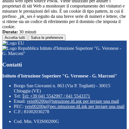
analisi web open source Piwik. Viene utilizzato per aiutare i
proprietari di siti Web a monitorare il comportamento dei visitatori e
misurare le prestazioni del sito. È un cookie di tipo pattern, in cui il
prefisso _pk_ses è seguito da una breve serie di numeri e lettere, che
si ritiene sia un codice di riferimento per il dominio che imposta il
cookie.
Durata:
30 minuti
Accetta tutti
Salva le preferenze
Istituto d'Istruzione Superiore "G. Veronese -
G. Marconi"
Contatti
Istituto d'Istruzione Superiore "G. Veronese - G. Marconi"
Borgo San Giovanni n. 863 (Via P. Togliatti) - 30015
Chioggia (VE)
Tel:
Tel: +39 041 5542997 / 041 5543371
Email:
veis00200g@istruzione.it
Link per inviare una mail
PEC:
veis00200g@pec.istruzione.it
Link per inviare una mail
C.F.: 81002030278
Cod. Min. VEIS00200G