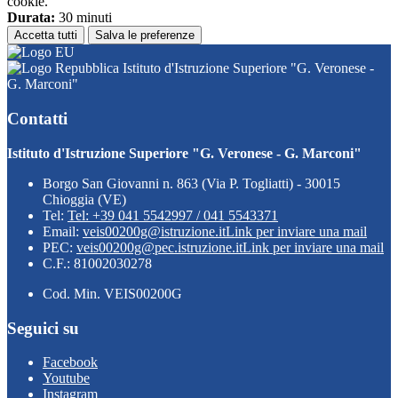
cookie.
Durata:
30 minuti
Accetta tutti
Salva le preferenze
Istituto d'Istruzione Superiore "G. Veronese -
G. Marconi"
Contatti
Istituto d'Istruzione Superiore "G. Veronese - G. Marconi"
Borgo San Giovanni n. 863 (Via P. Togliatti) - 30015
Chioggia (VE)
Tel:
Tel: +39 041 5542997 / 041 5543371
Email:
veis00200g@istruzione.it
Link per inviare una mail
PEC:
veis00200g@pec.istruzione.it
Link per inviare una mail
C.F.: 81002030278
Cod. Min. VEIS00200G
Seguici su
Facebook
Youtube
Instagram