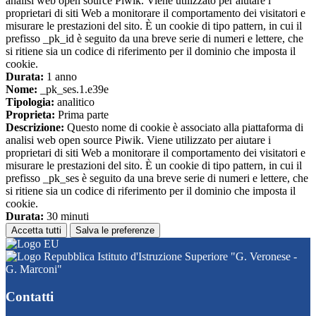
analisi web open source Piwik. Viene utilizzato per aiutare i
proprietari di siti Web a monitorare il comportamento dei visitatori e
misurare le prestazioni del sito. È un cookie di tipo pattern, in cui il
prefisso _pk_id è seguito da una breve serie di numeri e lettere, che
si ritiene sia un codice di riferimento per il dominio che imposta il
cookie.
Durata:
1 anno
Nome:
_pk_ses.1.e39e
Tipologia:
analitico
Proprieta:
Prima parte
Descrizione:
Questo nome di cookie è associato alla piattaforma di
analisi web open source Piwik. Viene utilizzato per aiutare i
proprietari di siti Web a monitorare il comportamento dei visitatori e
misurare le prestazioni del sito. È un cookie di tipo pattern, in cui il
prefisso _pk_ses è seguito da una breve serie di numeri e lettere, che
si ritiene sia un codice di riferimento per il dominio che imposta il
cookie.
Durata:
30 minuti
Accetta tutti
Salva le preferenze
Istituto d'Istruzione Superiore "G. Veronese -
G. Marconi"
Contatti