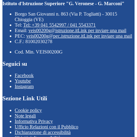
Istituto d'Istruzione Superiore "G. Veronese - G. Marconi"
Borgo San Giovanni n. 863 (Via P. Togliatti) - 30015
Chioggia (VE)
Tel:
Tel: +39 041 5542997 / 041 5543371
Email:
veis00200g@istruzione.it
Link per inviare una mail
PEC:
veis00200g@pec.istruzione.it
Link per inviare una mail
C.F.: 81002030278
Cod. Min. VEIS00200G
Seguici su
Facebook
Youtube
Instagram
Sezione Link Utili
Cookie policy
Note legali
Informativa Privacy
Ufficio Relazioni con il Pubblico
Dichiarazione di accessibilità