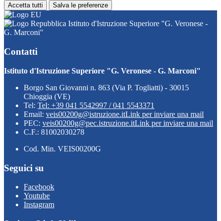
Accetta tutti
Salva le preferenze
Istituto d'Istruzione Superiore "G. Veronese -
G. Marconi"
Contatti
Istituto d'Istruzione Superiore "G. Veronese - G. Marconi"
Borgo San Giovanni n. 863 (Via P. Togliatti) - 30015
Chioggia (VE)
Tel:
Tel: +39 041 5542997 / 041 5543371
Email:
veis00200g@istruzione.it
Link per inviare una mail
PEC:
veis00200g@pec.istruzione.it
Link per inviare una mail
C.F.: 81002030278
Cod. Min. VEIS00200G
Seguici su
Facebook
Youtube
Instagram