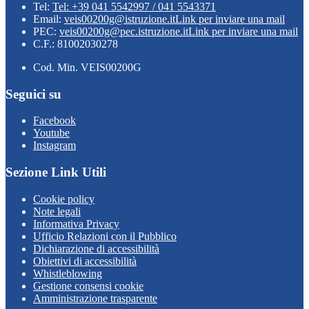
Tel:
Tel: +39 041 5542997 / 041 5543371
Email:
veis00200g@istruzione.it
Link per inviare una mail
PEC:
veis00200g@pec.istruzione.it
Link per inviare una mail
C.F.: 81002030278
Cod. Min. VEIS00200G
Seguici su
Facebook
Youtube
Instagram
Sezione Link Utili
Cookie policy
Note legali
Informativa Privacy
Ufficio Relazioni con il Pubblico
Dichiarazione di accessibilità
Obiettivi di accessibilità
Whistleblowing
Gestione consensi cookie
Amministrazione trasparente