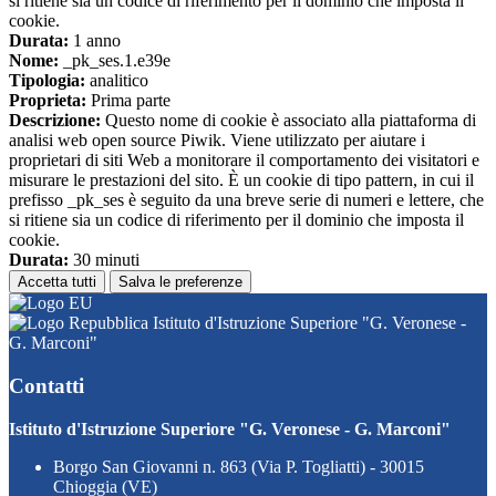
si ritiene sia un codice di riferimento per il dominio che imposta il
cookie.
Durata:
1 anno
Nome:
_pk_ses.1.e39e
Tipologia:
analitico
Proprieta:
Prima parte
Descrizione:
Questo nome di cookie è associato alla piattaforma di
analisi web open source Piwik. Viene utilizzato per aiutare i
proprietari di siti Web a monitorare il comportamento dei visitatori e
misurare le prestazioni del sito. È un cookie di tipo pattern, in cui il
prefisso _pk_ses è seguito da una breve serie di numeri e lettere, che
si ritiene sia un codice di riferimento per il dominio che imposta il
cookie.
Durata:
30 minuti
Accetta tutti
Salva le preferenze
Istituto d'Istruzione Superiore "G. Veronese -
G. Marconi"
Contatti
Istituto d'Istruzione Superiore "G. Veronese - G. Marconi"
Borgo San Giovanni n. 863 (Via P. Togliatti) - 30015
Chioggia (VE)