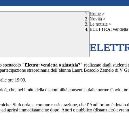
Home
>
Novità
>
Le notizie
>
ELETTRA: vendetta o
ELETTRA:
lo spettacolo
"Elettra: vendetta o giustizia?"
realizzato dagli studenti
la partecipazione straordinaria dell’alunna Laura Boscolo Zemelo di V G
 alle ore 19:00.
Aricò, che, nel limite della disponibilità consentita dalle norme Covid, ne
eniche. Si ricorda, a comune rassicurazione, che l’Auditorium è dotato di
nno ad aprirsi immediatamente dopo. Attori e pubblico (distanziato) avra