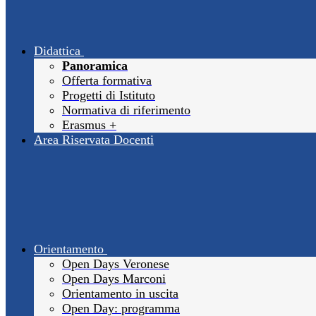
Didattica
Panoramica
Offerta formativa
Progetti di Istituto
Normativa di riferimento
Erasmus +
Area Riservata Docenti
Orientamento
Open Days Veronese
Open Days Marconi
Orientamento in uscita
Open Day: programma