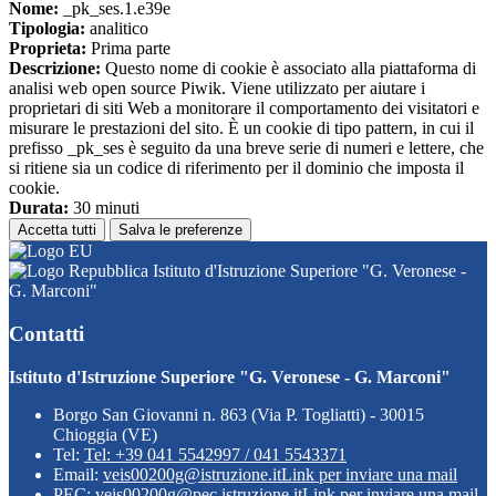
Nome:
_pk_ses.1.e39e
Tipologia:
analitico
Proprieta:
Prima parte
Descrizione:
Questo nome di cookie è associato alla piattaforma di
analisi web open source Piwik. Viene utilizzato per aiutare i
proprietari di siti Web a monitorare il comportamento dei visitatori e
misurare le prestazioni del sito. È un cookie di tipo pattern, in cui il
prefisso _pk_ses è seguito da una breve serie di numeri e lettere, che
si ritiene sia un codice di riferimento per il dominio che imposta il
cookie.
Durata:
30 minuti
Accetta tutti
Salva le preferenze
Istituto d'Istruzione Superiore "G. Veronese -
G. Marconi"
Contatti
Istituto d'Istruzione Superiore "G. Veronese - G. Marconi"
Borgo San Giovanni n. 863 (Via P. Togliatti) - 30015
Chioggia (VE)
Tel:
Tel: +39 041 5542997 / 041 5543371
Email:
veis00200g@istruzione.it
Link per inviare una mail
PEC:
veis00200g@pec.istruzione.it
Link per inviare una mail