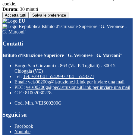
cookie.
Durata:
30 minuti
Accetta tutti
Salva le preferenze
Istituto d'Istruzione Superiore "G. Veronese -
G. Marconi"
Contatti
Istituto d'Istruzione Superiore "G. Veronese - G. Marconi"
Borgo San Giovanni n. 863 (Via P. Togliatti) - 30015
Chioggia (VE)
Tel:
Tel: +39 041 5542997 / 041 5543371
Email:
veis00200g@istruzione.it
Link per inviare una mail
PEC:
veis00200g@pec.istruzione.it
Link per inviare una mail
C.F.: 81002030278
Cod. Min. VEIS00200G
Seguici su
Facebook
Youtube