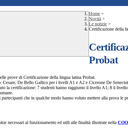
Home
>
Novità
>
Le notizie
>
Certificazione della l
Certifica
Probat
lle prove di Certificazione della lingua latina Probat.
to: Cesare, De Bello Gallico per i livelli A1 e A2 e Cicerone De Senectut
 la certificazione: 7 studenti hanno raggiunto il livello A1; 8 il livell
e umane.
 i partecipanti che in qualche modo hanno voluto mettere alla prova le 
kie necessari al funzionamento ed utili alle finalità illustrate nella
COO