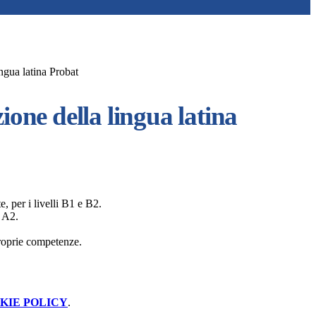
ingua latina Probat
zione della lingua latina
e, per i livelli B1 e B2.
o A2.
proprie competenze.
KIE POLICY
.