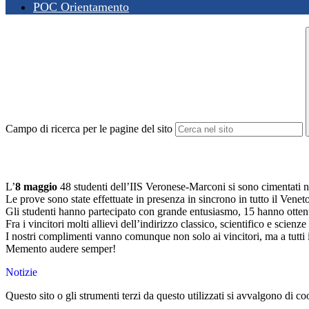
POC Orientamento
Campo di ricerca per le pagine del sito
L’
8 maggio
48 studenti dell’IIS Veronese-Marconi si sono cimentati ne
Le prove sono state effettuate in presenza in sincrono in tutto il Vene
Gli studenti hanno partecipato con grande entusiasmo, 15 hanno ottenuto
Fra i vincitori molti allievi dell’indirizzo classico, scientifico e scienz
I nostri complimenti vanno comunque non solo ai vincitori, ma a tutti
Memento audere semper!
Notizie
Questo sito o gli strumenti terzi da questo utilizzati si avvalgono di coo