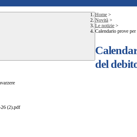
Home
>
Novità
>
Le notizie
>
Calendario prove per 
Calendar
del debit
avarzere
 (2).pdf