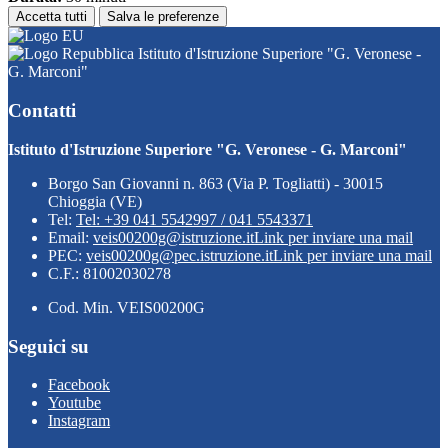
Accetta tutti
Salva le preferenze
Istituto d'Istruzione Superiore "G. Veronese -
G. Marconi"
Contatti
Istituto d'Istruzione Superiore "G. Veronese - G. Marconi"
Borgo San Giovanni n. 863 (Via P. Togliatti) - 30015
Chioggia (VE)
Tel:
Tel: +39 041 5542997 / 041 5543371
Email:
veis00200g@istruzione.it
Link per inviare una mail
PEC:
veis00200g@pec.istruzione.it
Link per inviare una mail
C.F.: 81002030278
Cod. Min. VEIS00200G
Seguici su
Facebook
Youtube
Instagram