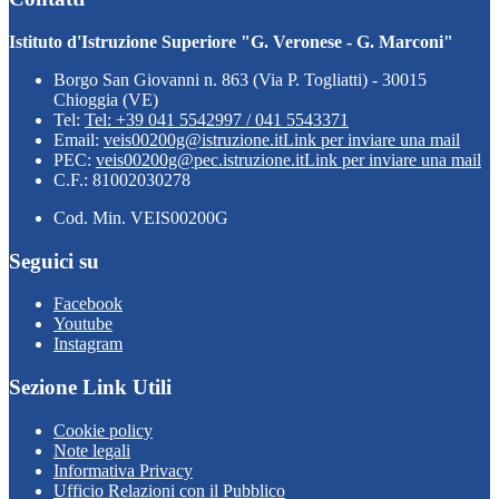
Istituto d'Istruzione Superiore "G. Veronese - G. Marconi"
Borgo San Giovanni n. 863 (Via P. Togliatti) - 30015
Chioggia (VE)
Tel:
Tel: +39 041 5542997 / 041 5543371
Email:
veis00200g@istruzione.it
Link per inviare una mail
PEC:
veis00200g@pec.istruzione.it
Link per inviare una mail
C.F.: 81002030278
Cod. Min. VEIS00200G
Seguici su
Facebook
Youtube
Instagram
Sezione Link Utili
Cookie policy
Note legali
Informativa Privacy
Ufficio Relazioni con il Pubblico